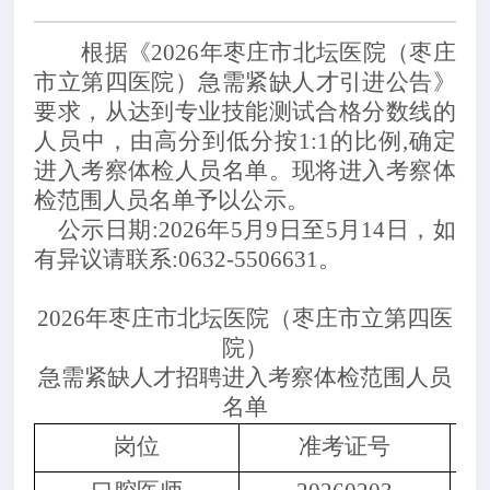
根据《
202
6
年枣庄市
北坛医院（枣庄
市立第四医院）
急需紧缺人才引进公告》
要求，从达到专业技能测试合格分数线的
人员中，由高分到低分按
1:1的比例,确定
进入考察体检人员名单。现将进入考察体
检范围人员名单予以公示。
公示日期
:202
6
年
5
月
9日至
5
月
1
4
日，如
有异议请联系
:0632-5506631。
202
6
年枣庄市
北坛医院（枣庄市立第四医
院）
急需紧缺人才招聘进入考察体检范围人员
名单
岗位
准考证号