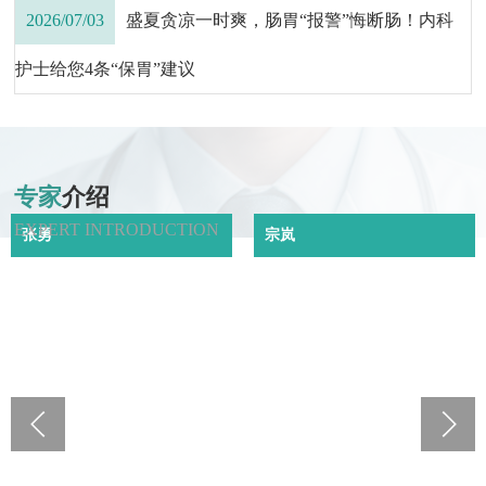
2026/07/03
盛夏贪凉一时爽，肠胃“报警”悔断肠！内科
护士给您4条“保胃”建议
专家
介绍
EXPERT INTRODUCTION
张勇
宗岚