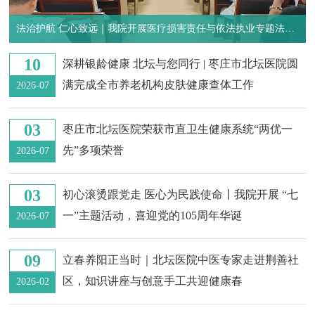
法治护航 仁心致远｜我院开展医疗损害责任与依法执业专题法制
培训
10
深耕银龄健康 北坛与您同行 | 枣庄市北坛医院圆
满完成全市养老机构皮肤健康查体工作
2026-07
03
枣庄市北坛医院荣获市直卫生健康系统“两优一
先”多项荣誉
2026-07
03
初心滚烫跟党走 医心为民践使命丨我院开展 “七
一”主题活动，喜迎党的105周年华诞
2026-07
09
立春养阳正当时｜北坛医院中医专家走进荆善社
区，知识讲座与创意手工共迎健康春
2026-02